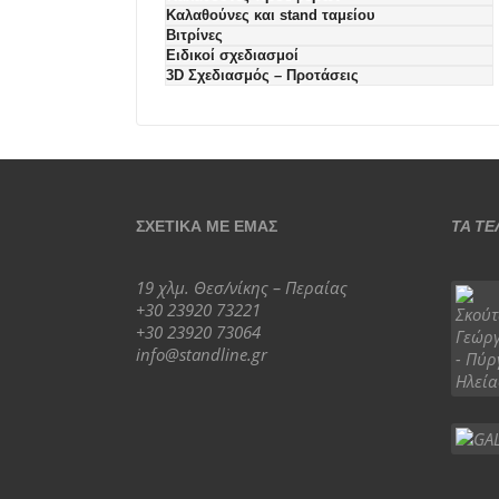
Καλαθούνες και stand ταμείου
Βιτρίνες
Ειδικοί σχεδιασμοί
3D Σχεδιασμός – Προτάσεις
ΣΧΕΤΙΚΆ ΜΕ ΕΜΆΣ
ΤΑ ΤΕ
19 χλμ. Θεσ/νίκης – Περαίας
+30 23920 73221
+30 23920 73064
info@standline.gr